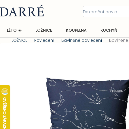
Přejít
na
obsah
LÉTO ☀️
LOŽNICE
KOUPELNA
KUCHYŇ
LOŽNICE
Povlečení
Bavlněné povlečení
Bavlněné 
Domů