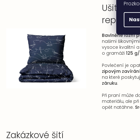
Prozko
Ušito v 
republic
Nas
Bavlněné ložní p
našimi šikovnými
vysoce kvalitní 
o gramáži
125 g
Povlečení je opa
zipovým zavírán
na které poskyt
záruku
.
Při praní může do
materiálu, ale př
opět natáhne.
Sr
Zakázkové šití