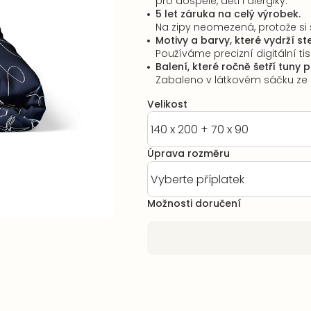
pro dospělé, děti i alergiky.
5 let záruka na celý výrobek.
Na zipy neomezená, protože si 
Motivy a barvy, které vydrží ste
Používáme precizní digitální tisk
Balení, které ročně šetří tuny 
Zabaleno v látkovém sáčku ze s
Velikost
Úprava rozměru
Možnosti doručení