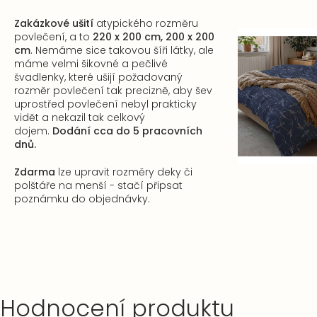
Zakázkové ušití
atypického rozměru
povlečení, a to
220 x 200 cm, 200 x 200
cm
. Nemáme sice takovou šíři látky, ale
máme velmi šikovné a pečlivé
švadlenky, které ušijí požadovaný
rozměr povlečení tak precizně, aby šev
uprostřed povlečení nebyl prakticky
vidět a nekazil tak celkový
dojem.
Dodání cca do 5 pracovních
dnů.
Zdarma
lze upravit rozměry deky či
polštáře na menší - stačí připsat
poznámku do objednávky.
Hodnocení produktu