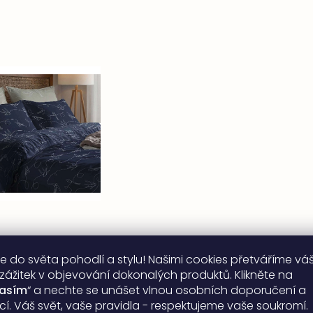
e do světa pohodlí a stylu! Našimi cookies přetváříme vá
 zážitek v objevování dokonalých produktů. Klikněte na
lasím
“ a nechte se unášet vlnou osobních doporučení a
ací. Váš svět, vaše pravidla - respektujeme vaše soukromí.