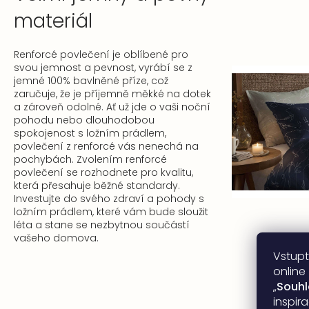
materiál
Renforcé povlečení je oblíbené pro
svou jemnost a pevnost, vyrábí se z
jemné 100% bavlněné příze, což
zaručuje, že je příjemně měkké na dotek
a zároveň odolné. Ať už jde o vaši noční
pohodu nebo dlouhodobou
spokojenost s ložním prádlem,
povlečení z renforcé vás nenechá na
pochybách. Zvolením renforcé
povlečení se rozhodnete pro kvalitu,
která přesahuje běžné standardy.
Investujte do svého zdraví a pohody s
ložním prádlem, které vám bude sloužit
léta a stane se nezbytnou součástí
vašeho domova.
Vstupt
online
„
Souh
inspir