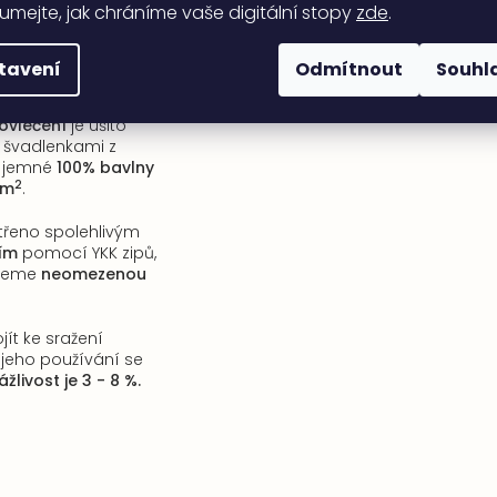
umejte, jak chráníme vaše digitální stopy
zde
.
České
e
tavení
Odmítnout
Souhl
ovlečení
je ušito
 švadlenkami z
a jemné
100% bavlny
2
/m
.
třeno spolehlivým
ím
pomocí YKK zipů,
ujeme
neomezenou
jít ke sražení
i jeho používání se
ážlivost je 3 - 8 %.