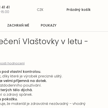
 41 41
CZK
Prázdný košík
Nákupní
-15:00
košík
ZACHRAŇ MĚ
POUKAZY
čení Vlaštovky v letu -
osti hodnocení
 pod vlastní kontrolou.
díky které je výrobek precizně ušitý.
je velmi příjemná na dotek.
 každodenního používání.
kterých tělo dýchá.
ní a zdravý spánek.
ou pokožku.
čuje, že materiál je zdravotně nezávadný – vhodný