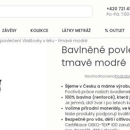
+420 721 41
Po-Pá: 7:00
ZÁVĚSY
KOLEKCE
LÁTKY METRÁŽ
% OUTLET
povlečení Vlaštovky v letu - tmavě modré
Bavlněné povle
tmavě modré
Neohodnoceno
Podrobn
Průměrné
hodnocení
Šijeme v Česku a máme výrobu
produktu
Poctivá práce našich švadlenek, 
je
100% bavlna (renforcé), která 
0,0
Je jemná, drží tvar i po letech
z
Volíme přírodní materiály, ve 
5
Naše produkty podporují kvalit
hvězdiček.
Bezpečné pro vás, děti i citliv
Certifikace OEKO-TEX® 100 zaru