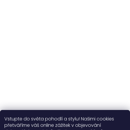
Udržitelnost
kvalitní přírodní materiály
365 dní
na výměnu
Více o nás
Vstupte do světa pohodlí a stylu! Našimi cookies
Užitečné informace
přetváříme váš online zážitek v objevování