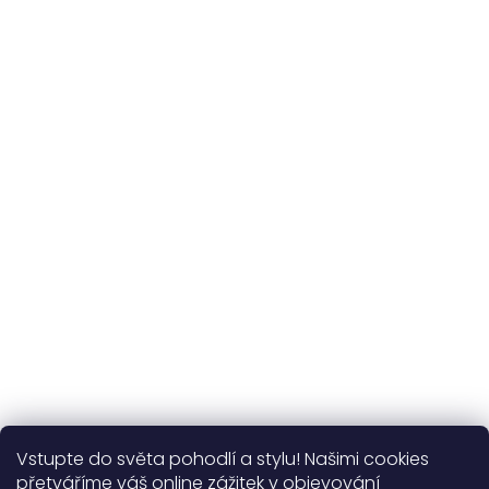
Udržitelnost
kvalitní přírodní materiály
365 dní
na výměnu
Více o nás
Vstupte do světa pohodlí a stylu! Našimi cookies
Užitečné informace
přetváříme váš online zážitek v objevování