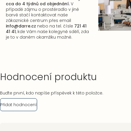
cca do 4 týdnů od objednání.
V
případě zájmu o prostěradlo v jiné
barvě stačí kontaktovat naše
zákaznické centrum
přes email
info@darre.cz
nebo na tel. čísle
721 41
41 41
, kde Vám naše kolegyně sdělí, zda
je to v daném okamžiku možné.
Hodnocení produktu
Buďte první, kdo napíše příspěvek k této položce.
Přidat hodnocení
Zápatí