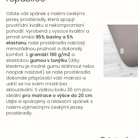
Oživte váš spánek s našimi českými
jersey prostěradly, která spojují
prvotřídní kvalitu a nekompromisní
pohodlí. Vyrobená z vysoce kvalitní a
jemné směsi
95% bavlny a 5%
elastanu
, naše prostěradla nabízejí
mimořádnou pružnost a dokonalý
komfort. S
gramáží 190 g/m2
a
elastickou
gumou v tunýlku
(díky
kterému je možné gumu stáhnout nebo
naopak nastavit) se naše prostěradla
dokonale přizpůsobí vaší matraci a
udrží se na svém místě bez
sklouzávání. S výškou boku 30 cm jsou
ideální
pro matrace o výšce do 20 cm
.
Užijte si spokojený a relaxační spánek s
našimi výjimečnými českými jersey
prostěradly.