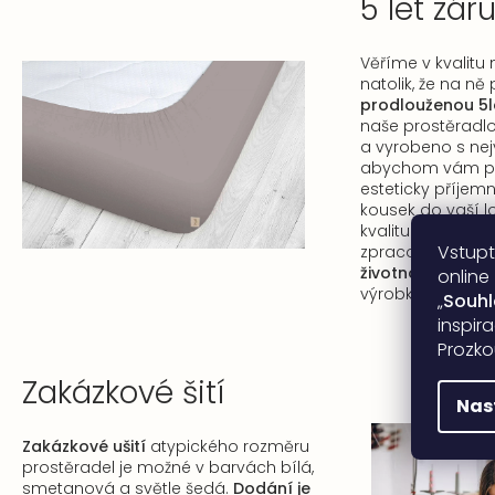
5 let zár
Věříme v kvalitu
natolik, že na n
prodlouženou 5l
naše prostěradlo
a vyrobeno s nejv
abychom vám pos
esteticky příjemný
kousek do vaší l
kvalitu materiál
Vstupt
zpracování, kter
životnost a stá
online
výrobků.
„
Souh
inspir
Prozko
Zakázkové šití
Nas
Zakázkové ušití
atypického rozměru
prostěradel je možné v barvách bílá,
smetanová a světle šedá.
Dodání je