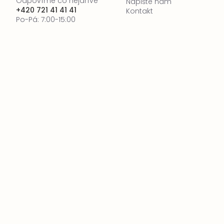
Odpovíme co nejdříve
Napište nám
+420 721 41 41 41
Kontakt
Po-Pá: 7:00-15:00