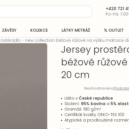
+420 721 41
Po-Pá: 7:00
ZÁVĚSY
KOLEKCE
LÁTKY METRÁŽ
% OUTLET
rostěradlo - new collection béžově růžové na výšku matrace 
Jersey prostěr
béžově růžové
20 cm
Neohodnoceno
Podrobn
Průměrné
hodnocení
Ušito v
České republice
produktu
Složení:
95% bavlna
a
5% elast
je
Gramáž: 190 g/
m²
0,0
Certifikát kvality OEKO-TEX 100
z
Atypické a prodloužené rozmě
5
hvězdiček.