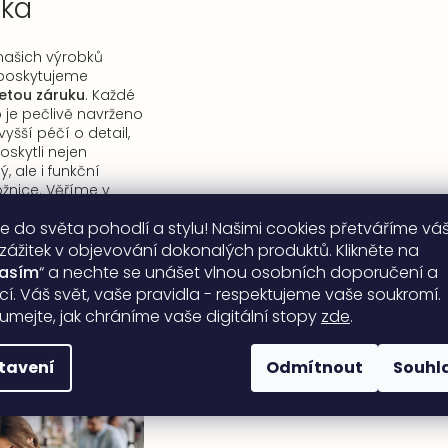
uka
 našich výrobků
ě poskytujeme
etou záruku
. Každé
 je pečlivě navrženo
yšší péčí o detail,
kytli nejen
, ale i funkční
ožnice. Věříme v
ů a řemeslného
e do světa pohodlí a stylu! Našimi cookies přetváříme vá
é garantují
dlouhou
lobarevnost
našich
 zážitek v objevování dokonalých produktů. Klikněte na
lasím
“ a nechte se unášet vlnou osobních doporučení a
ací. Váš svět, vaše pravidla - respektujeme vaše soukromí.
umejte, jak chráníme vaše digitální stopy
zde
.
tavení
Odmítnout
Souhl