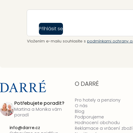
Přihlásit se
Vložením e-mailu souhlasíte s
podmínkami ochrany o
O DARRÉ
Pro hotely a penziony
Potřebujete poradit?
O nás
Martina a Monika vám
Blog
poradí
Podporujeme
Hodnocení obchodu
info
@
darre.cz
Reklamace a vrácení zboží