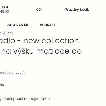
 41 41
CZK
Prázdný košík
Nákupní
-15:00
košík
ZACHRAŇ MĚ
POUKAZY
do 20 cm
adlo - new collection
 na výšku matrace do
osti hodnocení
an
ry: dostupnost na objednávku