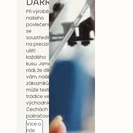
DARRÉ
Při výrobě
našeho
povlečení
se
soustředíme
na precizní
ušití
každého
kusu. Jsme
rádi, že díky
vám, našim
zákazníkům,
může textilní
tradice ve
východních
Čechách
pokračovat.
Více o
nás