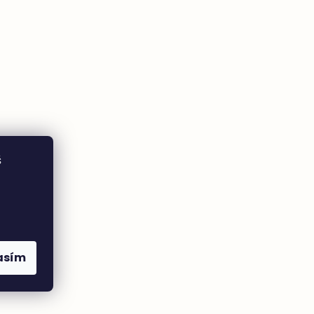
š
asím