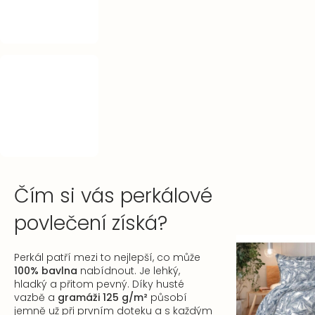
Čím si vás perkálové
povlečení získá?
Perkál patří mezi to nejlepší, co může
100% bavlna
nabídnout. Je lehký,
hladký a přitom pevný. Díky husté
vazbě a
gramáži 125 g/m²
působí
jemně už při prvním doteku a s každým