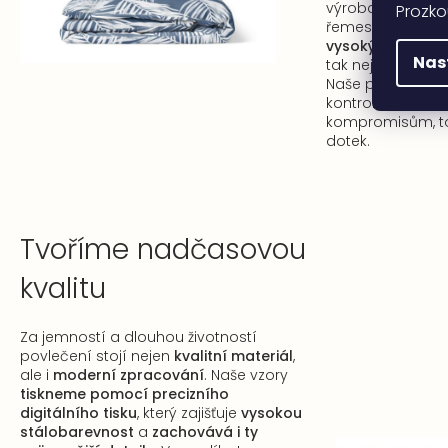
výroba nám kro
Prozko
řemesla umožňuj
vysoký standard 
Nas
tak nejvyšší oče
Naše povlečení 
kontrolou, která
kompromisům, to
dotek.
Tvoříme nadčasovou
kvalitu
Za jemností a dlouhou životností
povlečení stojí nejen
kvalitní materiál
,
ale i
moderní zpracování
. Naše vzory
tiskneme pomocí precizního
digitálního tisku
, který zajišťuje
vysokou
stálobarevnost
a
zachovává i ty