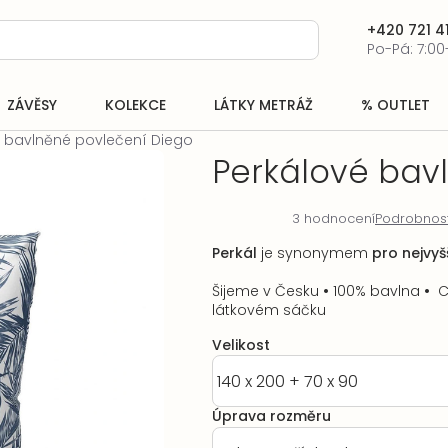
+420 721 41
Po-Pá: 7:00
ZÁVĚSY
KOLEKCE
LÁTKY METRÁŽ
% OUTLET
é bavlněné povlečení Diego
Perkálové bav
3 hodnocení
Podrobnos
Průměrné
hodnocení
Perkál
je synonymem
pro nejvyšš
produktu
je
Šijeme v Česku
•
100% bavlna
•
C
5,0
látkovém sáčku
z
5
Velikost
hvězdiček.
Úprava rozměru