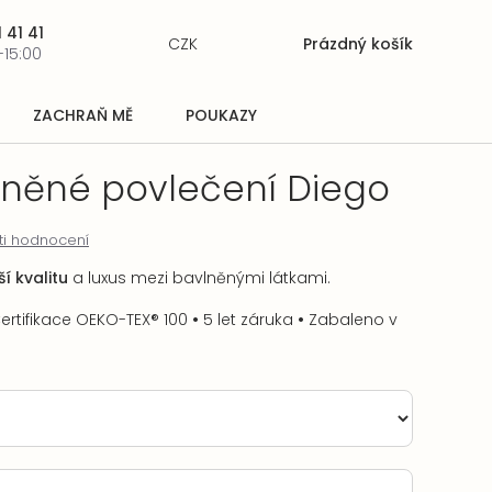
 41 41
CZK
Prázdný košík
Nákupní
-15:00
košík
ZACHRAŇ MĚ
POUKAZY
lněné povlečení Diego
ti hodnocení
í kvalitu
a luxus mezi bavlněnými látkami.
ertifikace OEKO-TEX® 100
•
5 let záruka
•
Zabaleno v