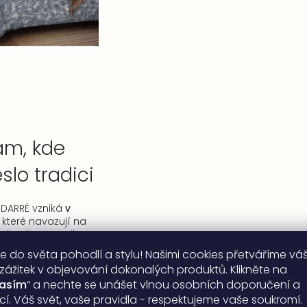
am, kde
lo tradici
 DARRÉ vzniká
v
, které navazují na
rii práce s textilem.
y věnují pozornost
e do světa pohodlí a stylu! Našimi cookies přetváříme vá
 od prvního střihu
 zážitek v objevování dokonalých produktů. Klikněte na
teh, aby výsledný
lasím
“ a nechte se unášet vlnou osobních doporučení a
, barvu a kvalitu i
ací. Váš svět, vaše pravidla - respektujeme vaše soukromí.
rání. Lokální