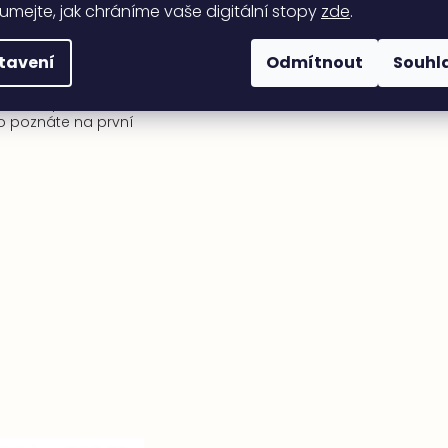
mě podpory
umejte, jak chráníme vaše digitální stopy
zde
.
e dodržovat také
kvality
a splňovat
tavení
Odmítnout
Souhl
kávání zákazníků.
prochází přísnou
 nedává prostor
 poznáte na první