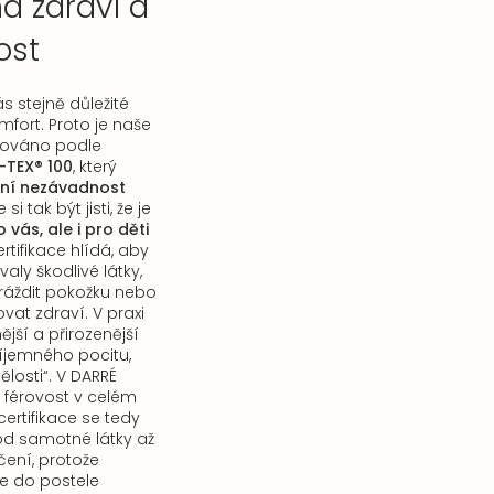
 zdraví a
ost
s stejně důležité
fort. Proto je naše
ikováno podle
TEX® 100
, který
ní nezávadnost
 si tak být jisti, že je
vás, ale i pro děti
ertifikace hlídá, aby
valy škodlivé látky,
ráždit pokožku nebo
vat zdraví. V praxi
jší a přirozenější
íjemného pocitu,
ělosti“. V DARRÉ
férovost v celém
ertifikace se tedy
od samotné látky až
ení, protože
e do postele