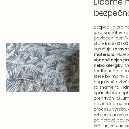
Dbáme na
bezpečn
Bezpečí je pro ná
jako samotný kom
povlečení certif
standardu
OEKO-
zaručuje
zdravot
materiálu
. Můžete
vhodné nejen pro 
nebo alergik
y. C
textilie neobsaho
které by mohly d
negativně ovlivňo
to znamená klidně
spánek bez nepř
přehřívání či „um
navíc dbáme na 
procesu výroby, c
vztahuje na vše 
po hotové povleč
věříme, že chemi