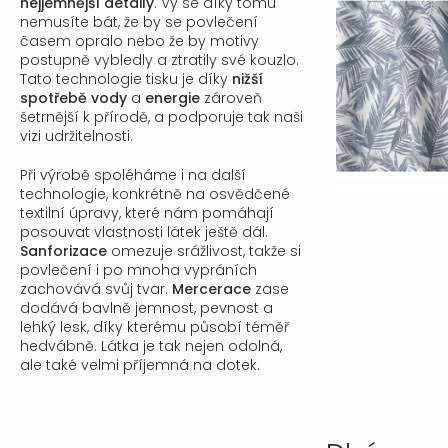
nejjemnější detaily
. Vy se díky tomu
nemusíte bát, že by se povlečení
časem opralo nebo že by motivy
postupně vybledly a ztratily své kouzlo.
Tato technologie tisku je díky
nižší
spotřebě vody
a
energie
zároveň
šetrnější k přírodě, a podporuje tak naši
vizi udržitelnosti.
Při výrobě spoléháme i na další
technologie, konkrétně na osvědčené
textilní úpravy, které nám pomáhají
posouvat vlastnosti látek ještě dál.
Sanforizace
omezuje srážlivost, takže si
povlečení i po mnoha vypráních
zachovává svůj tvar.
Mercerace
zase
dodává bavlně jemnost, pevnost a
lehký lesk, díky kterému působí téměř
hedvábně. Látka je tak nejen odolná,
ale také velmi příjemná na dotek.