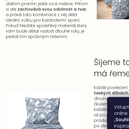
dalším praním ještě více měkne. Přitom
si ale
zachovává svou odolnost a tvar
,
a právě tato kombinace z něj dělá
ideální volbu pro každodenní spaní.
Pokud hledáte spolehlivý materiál, který
vám bude dělat radost dlouhé roky, je
perkál tím správným řešením.
Šijeme t
má řemes
Každé povlečení
českých dílnách
dlouholetou histo
Zkušené švadlenk
Vstupt
každému detailu,
online
až po poslední s
„
Souh
produkt držel tvar
inspir
po desítkách vyp